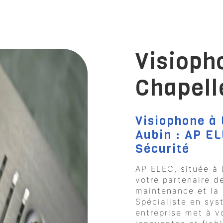
Visioph
Chapell
Visiophone à 
Aubin : AP EL
Sécurité
AP ELEC, située à 
votre partenaire de
maintenance et la 
Spécialiste en sys
entreprise met à v