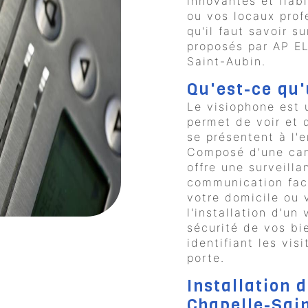
innovantes et fiab
ou vos locaux prof
qu'il faut savoir s
proposés par AP EL
Saint-Aubin.
Qu'est-ce qu
Le visiophone est 
permet de voir et 
se présentent à l'e
Composé d'une cam
offre une surveilla
communication faci
votre domicile ou 
l'installation d'un
sécurité de vos bi
identifiant les vis
porte.
Installation 
Chapelle-Sai