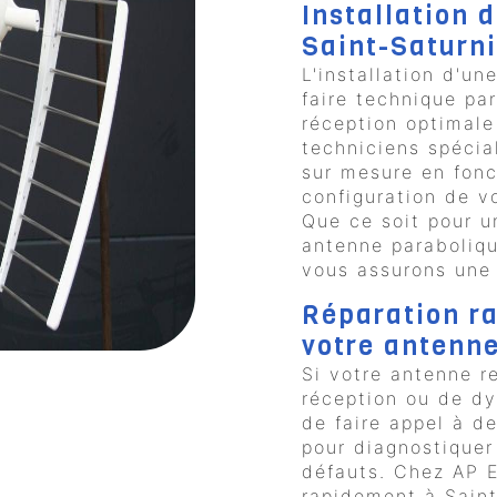
Installation 
Saint-Saturn
L'installation d'u
faire technique par
réception optimal
techniciens spécial
sur mesure en fonc
configuration de v
Que ce soit pour u
antenne paraboliqu
vous assurons une 
Réparation ra
votre antenne
Si votre antenne 
réception ou de dy
de faire appel à d
pour diagnostiquer
défauts. Chez AP E
rapidement à Saint