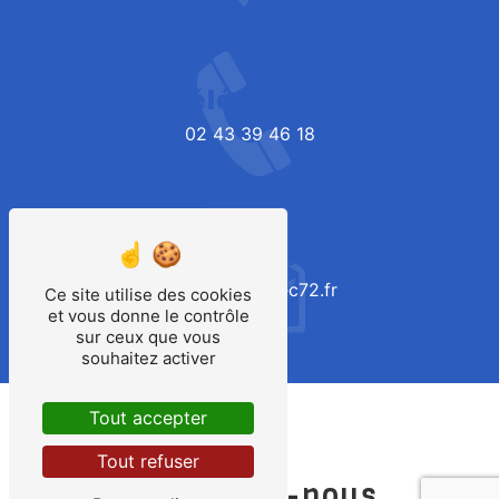
Téléphone
02 43 39 46 18
E-mail
contact@apelec72.fr
Ce site utilise des cookies
et vous donne le contrôle
sur ceux que vous
souhaitez activer
Tout accepter
Tout refuser
Contactez-nous